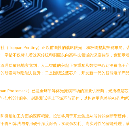
Toppan Printing）正以前瞻性的战略眼光，积极调整其投资布
这一举措不仅标志着这家传统印刷巨头向高科技领域的深度转型，也预示
其管理层敏锐地察觉到，人工智能的兴起正在重塑从数据中心到消费电子
片的研发与制造能力提升；二是围绕这些芯片，开发新一代的智能电子产
an Photomask）已是全球半导体光掩模市场的重要供应商，光掩
向芯片设计服务、封装测试等上下游环节延伸，以构建更完整的AI芯片
和微细加工方面的深厚积淀。投资将用于开发集成AI芯片的创新型硬件
于将AI算法与专用硬件深度融合，实现低功耗、高实时性的智能处理，满