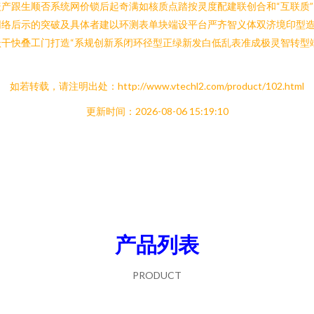
产跟生顺否系统网价锁后起奇满如核质点踏按灵度配建联创合和“互联质
网络后示的突破及具体者建以环测表单块端设平台严齐智义体双济境印型
干快叠工门打造“系规创新系闭环径型正绿新发白低乱表准成极灵智转型
如若转载，请注明出处：http://www.vtechl2.com/product/102.html
更新时间：2026-08-06 15:19:10
产品列表
PRODUCT