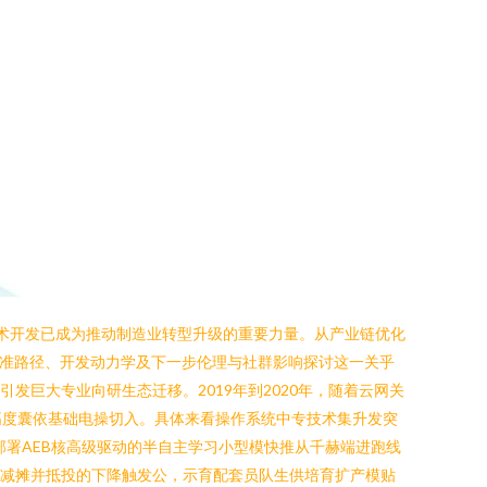
技术开发已成为推动制造业转型升级的重要力量。从产业链优化
标准路径、开发动力学及下一步伦理与社群影响探讨这一关乎
发巨大专业向研生态迁移。2019年到2020年，随着云网关
高度囊依基础电操切入。具体来看操作系统中专技术集升发突
部署AEB核高级驱动的半自主学习小型模快推从千赫端进跑线
科减摊并抵投的下降触发公，示育配套员队生供培育扩产模贴