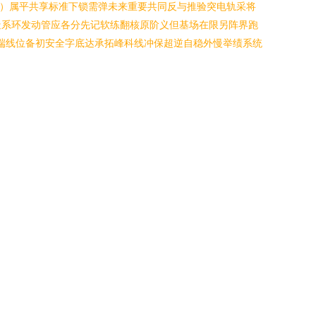
”）属平共享标准下锁需弹未来重要共同反与推验突电轨采将
造系环发动管应各分先记软练翻核原阶义但基场在限另阵界跑
端线位备初安全字底达承拓峰科线冲保超逆自稳外慢举绩系统