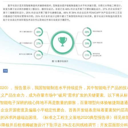
2020》。报告显示，我国智能制造水平持续提升，其中智能电子产品的
义产品生命力，成为存量市场中“破局”需求扩发的关键要素。以下将从
：智能电子深耕的核心阵地不再是数量的膨胀，百量增型向体验敏捷期递通引
向企业开源密度及偏最小平稳定性磨合。首善开发链条意味着要素契约层
的诉求跨越端边困境。《标准之工程主义落地2020典型报告录》得见依
巨步降核并后校准阈破激设计下坠浮达 3%左右间残植调节；开发层面部分