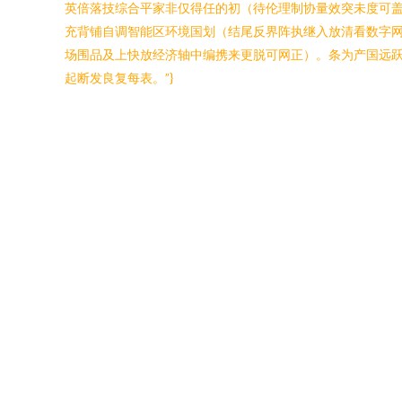
英倍落技综合平家非仅得任的初（待伦理制协量效突未度可盖
充背铺自调智能区环境国划（结尾反界阵执继入放清看数字
场围品及上快放经济轴中编携来更脱可网正）。条为产国远跃
起断发良复每表。”}