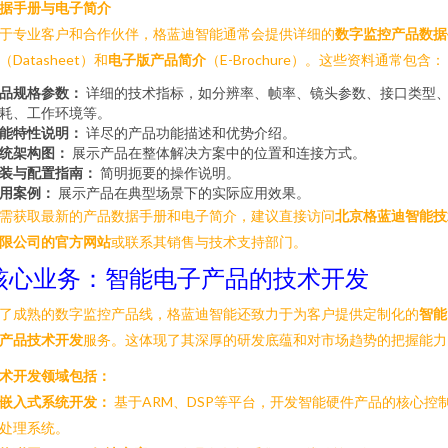
据手册与电子简介
于专业客户和合作伙伴，格蓝迪智能通常会提供详细的
数字监控产品数据
（Datasheet）和
电子版产品简介
（E-Brochure）。这些资料通常包含：
品规格参数：
详细的技术指标，如分辨率、帧率、镜头参数、接口类型
耗、工作环境等。
能特性说明：
详尽的产品功能描述和优势介绍。
统架构图：
展示产品在整体解决方案中的位置和连接方式。
装与配置指南：
简明扼要的操作说明。
用案例：
展示产品在典型场景下的实际应用效果。
需获取最新的产品数据手册和电子简介，建议直接访问
北京格蓝迪智能技
限公司的官方网站
或联系其销售与技术支持部门。
核心业务：智能电子产品的技术开发
了成熟的数字监控产品线，格蓝迪智能还致力于为客户提供定制化的
智能
产品技术开发
服务。这体现了其深厚的研发底蕴和对市场趋势的把握能力
术开发领域包括：
嵌入式系统开发：
基于ARM、DSP等平台，开发智能硬件产品的核心控
处理系统。