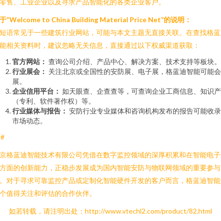
零售、工业企业以及寻求产品智能化的各类企业客户。
于“Welcome to China Building Material Price Net”的说明：
短语常见于一些建筑行业网站，可能与本文主题无直接关联。在查找格蓝
能相关资料时，建议忽略无关信息，直接通过以下权威渠道获取：
官方网站：
查询公司介绍、产品中心、解决方案、技术支持等板块。
行业展会：
关注北京或全国性的安防展、电子展，格蓝迪智能可能会
展。
企业信用平台：
如天眼查、企查查等，可查询企业工商信息、知识产
（专利、软件著作权）等。
行业媒体与报告：
安防行业专业媒体和咨询机构发布的报告可能收录
市场动态。
##
京格蓝迪智能技术有限公司凭借在数字监控领域的深厚积累和在智能电子
方面的创新能力，正稳步发展成为国内智能安防与物联网领域的重要参与
。对于寻求可靠监控产品或定制化智能硬件开发的客户而言，格蓝迪智能
个值得关注和评估的合作伙伴。
如若转载，请注明出处：http://www.vtechl2.com/product/82.html