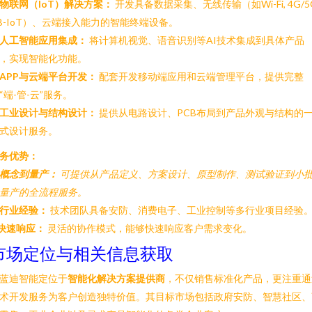
物联网（IoT）解决方案：
开发具备数据采集、无线传输（如Wi-Fi, 4G/5
B-IoT）、云端接入能力的智能终端设备。
人工智能应用集成：
将计算机视觉、语音识别等AI技术集成到具体产品
，实现智能化功能。
APP与云端平台开发：
配套开发移动端应用和云端管理平台，提供完整
“端-管-云”服务。
工业设计与结构设计：
提供从电路设计、PCB布局到产品外观与结构的
式设计服务。
务优势：
概念到量产：
可提供从产品定义、方案设计、原型制作、测试验证到小
量产的全流程服务。
行业经验：
技术团队具备安防、消费电子、工业控制等多行业项目经验
快速响应：
灵活的协作模式，能够快速响应客户需求变化。
市场定位与相关信息获取
蓝迪智能定位于
智能化解决方案提供商
，不仅销售标准化产品，更注重通
术开发服务为客户创造独特价值。其目标市场包括政府安防、智慧社区、