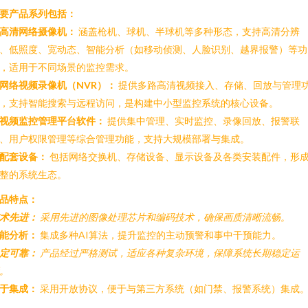
要产品系列包括：
高清网络摄像机：
涵盖枪机、球机、半球机等多种形态，支持高清分辨
、低照度、宽动态、智能分析（如移动侦测、人脸识别、越界报警）等功
，适用于不同场景的监控需求。
网络视频录像机（NVR）：
提供多路高清视频接入、存储、回放与管理
，支持智能搜索与远程访问，是构建中小型监控系统的核心设备。
视频监控管理平台软件：
提供集中管理、实时监控、录像回放、报警联
、用户权限管理等综合管理功能，支持大规模部署与集成。
配套设备：
包括网络交换机、存储设备、显示设备及各类安装配件，形
整的系统生态。
品特点：
术先进：
采用先进的图像处理芯片和编码技术，确保画质清晰流畅。
能分析：
集成多种AI算法，提升监控的主动预警和事中干预能力。
定可靠：
产品经过严格测试，适应各种复杂环境，保障系统长期稳定运
。
于集成：
采用开放协议，便于与第三方系统（如门禁、报警系统）集成