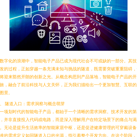
数字化的浪潮中，智能电子产品已成为现代社会不可或缺的一部分。其技
发的过程，正如穿越一条充满未知与挑战的隧道，既需要突破重重阻碍，
将迎来豁然开朗的创新之光。从概念构思到产品落地，智能电子产品的开
旅，融合了前沿科技与人文关怀，正为我们描绘出一个更加智慧、互联的
图景。
、 隧道入口：需求洞察与概念萌芽
一项划时代的智能电子产品，都始于一个清晰的需求洞察。技术开发的第
，并非直接投入代码或电路，而是深入理解用户在特定场景下的痛点与渴
。无论是提升生活效率的智能家居中枢，还是促进健康管理的可穿戴设备
准的需求定义如同隧道入口的光源，指引着整个开发方向。在这个阶段，