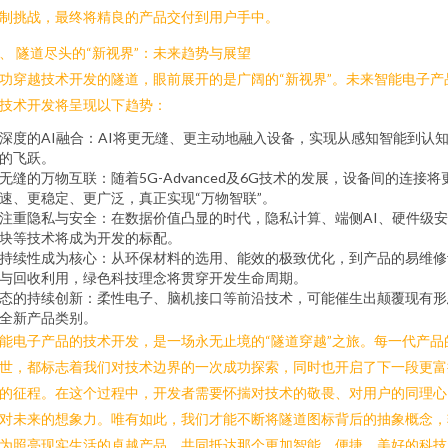
制挑战，最终将精良的产品交付到用户手中。
、 隧道尽头的“新视界”：未来趋势与展望
功穿越技术开发的隧道，眼前展开的是广阔的“新视界”。未来智能电子产
技术开发将呈现以下趋势：
深度的AI融合：AI将更无缝、更主动地融入设备，实现从感知智能到认
的飞跃。
无缝的万物互联：随着5G-Advanced及6G技术的发展，设备间的连接将
速、更稳定、更广泛，真正实现“万物智联”。
注重隐私与安全：在数据价值凸显的时代，隐私计算、端侧AI、硬件级
块等技术将成为开发的标配。
持续性成为核心：从环保材料的选用、能效的极致优化，到产品的易维修
与回收利用，绿色科技理念将贯穿开发生命周期。
态的持续创新：柔性电子、脑机接口等前沿技术，可能催生出颠覆现有形
全新产品类别。
能电子产品的技术开发，是一场永无止境的“隧道穿越”之旅。每一代产品
世，都标志着我们对技术边界的一次成功探索，同时也开启了下一段更富
的征程。在这个过程中，开发者需要怀揣对技术的敬畏、对用户的同理心
对未来的想象力。唯有如此，我们才能不断将隧道图标背后的抽象概念，
为照亮现实生活的卓越产品，共同抵达那个更加智能、便捷、美好的科技